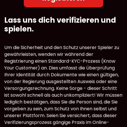
Lass uns dich verifizieren und
spielen.
Um die Sicherheit und den Schutz unserer Spieler zu
gewährleisten, wenden wir während der
Registrierung einen Standard-KYC-Prozess (Know
Your Customer) an. Dies umfasst die Überprüfung
Ihrer Identität durch Dokumente wie einen gültigen,
von der Regierung ausgestellten Ausweis oder eine
Versorgungsrechnung. Keine Sorge - dieser Schritt
ist sowohl schnell als auch unkompliziert! Wir müssen
lediglich bestätigen, dass Sie die Person sind, die Sie
vorgeben zu sein, zum Schutz von Ihnen selbst und
unserer Plattform. Seien Sie versichert, dass dieser
Verifizierungsprozess gängige Praxis im Online-