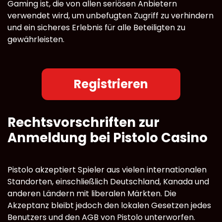
Gaming ist, die von allen seriösen Anbietern
verwendet wird, um unbefugten Zugriff zu verhindern
und ein sicheres Erlebnis für alle Beteiligten zu
gewährleisten.
Registrieren
Rechtsvorschriften zur
Anmeldung bei Pistolo Casino
Pistolo akzeptiert Spieler aus vielen internationalen
Standorten, einschließlich Deutschland, Kanada und
anderen Ländern mit liberalen Märkten. Die
Akzeptanz bleibt jedoch den lokalen Gesetzen jedes
Benutzers und den AGB von Pistolo unterworfen.