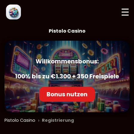
☰
Pistolo Casino
Willkommensbonus:
100% bis zu €1.300 + 350 Freispiele
Bonus nutzen
›
Pistolo Casino
Registrierung