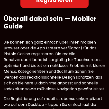
Überall dabei sein — Mobiler
Guide
Sie können sich ganz einfach über Ihren mobilen
Browser oder die App (sofern verfügbar) für das
Pistolo Casino registrieren. Die mobile
Benutzeroberfläche ist sorgfältig für Touchscreens
optimiert und bietet ein nahtloses Erlebnis mit klaren
Menüs, Kategoriefiltern und Suchfunktionen. Sie
werden das reaktionsschnelle Design schätzen, das
sich an kleinere Bildschirme anpasst und schnelle
Ladezeiten sowie mühelose Navigation gewährleistet.
Die Registrierung auf mobil ist ebenso unkompliziert
wie auf dem Desktop - tippen Sie einfach auf die