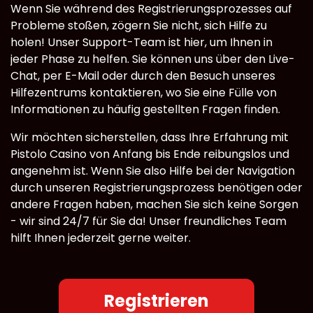
Wenn Sie während des Registrierungsprozesses auf
Probleme stoßen, zögern Sie nicht, sich Hilfe zu
holen! Unser Support-Team ist hier, um Ihnen in
jeder Phase zu helfen. Sie können uns über den Live-
Chat, per E-Mail oder durch den Besuch unseres
Hilfezentrums kontaktieren, wo Sie eine Fülle von
Informationen zu häufig gestellten Fragen finden.
Wir möchten sicherstellen, dass Ihre Erfahrung mit
Pistolo Casino von Anfang bis Ende reibungslos und
angenehm ist. Wenn Sie also Hilfe bei der Navigation
durch unseren Registrierungsprozess benötigen oder
andere Fragen haben, machen Sie sich keine Sorgen
- wir sind 24/7 für Sie da! Unser freundliches Team
hilft Ihnen jederzeit gerne weiter.
Registrieren