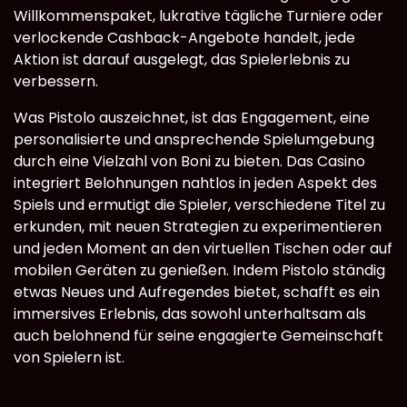
Willkommenspaket, lukrative tägliche Turniere oder
verlockende Cashback-Angebote handelt, jede
Aktion ist darauf ausgelegt, das Spielerlebnis zu
verbessern.
Was Pistolo auszeichnet, ist das Engagement, eine
personalisierte und ansprechende Spielumgebung
durch eine Vielzahl von Boni zu bieten. Das Casino
integriert Belohnungen nahtlos in jeden Aspekt des
Spiels und ermutigt die Spieler, verschiedene Titel zu
erkunden, mit neuen Strategien zu experimentieren
und jeden Moment an den virtuellen Tischen oder auf
mobilen Geräten zu genießen. Indem Pistolo ständig
etwas Neues und Aufregendes bietet, schafft es ein
immersives Erlebnis, das sowohl unterhaltsam als
auch belohnend für seine engagierte Gemeinschaft
von Spielern ist.