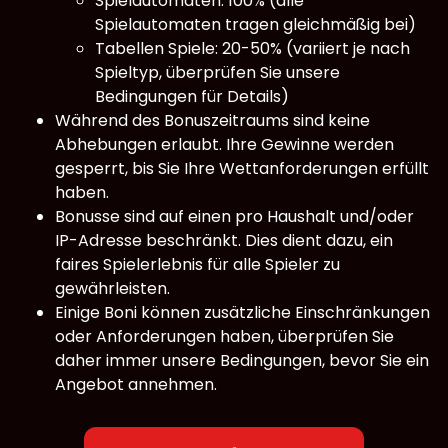
Spielautomaten: 100% (alle
Spielautomaten tragen gleichmäßig bei)
Tabellen Spiele: 20-50% (variiert je nach
Spieltyp, überprüfen Sie unsere
Bedingungen für Details)
Während des Bonuszeitraums sind keine
Abhebungen erlaubt. Ihre Gewinne werden
gesperrt, bis Sie Ihre Wettanforderungen erfüllt
haben.
Bonusse sind auf einen pro Haushalt und/oder
IP-Adresse beschränkt. Dies dient dazu, ein
faires Spielerlebnis für alle Spieler zu
gewährleisten.
Einige Boni können zusätzliche Einschränkungen
oder Anforderungen haben, überprüfen Sie
daher immer unsere Bedingungen, bevor Sie ein
Angebot annehmen.