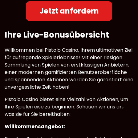
Jetzt anfordern
Ihre Live-Bonusübersicht
Willkommen bei Pistolo Casino, Ihrem ultimativen Ziel
für aufregende Spielerlebnisse! Mit einer riesigen
Sammlung von Spielen von erstklassigen Anbietern,
einer modernen gamifizierten Benutzeroberfläche
und spannenden Aktionen werden Sie garantiert eine
unvergessliche Zeit haben!
Pistolo Casino bietet eine Vielzahl von Aktionen, um
Ihre Spielerreise zu beginnen. Schauen wir uns an,
was sie für Sie bereithalten:
Willkommensangebot: