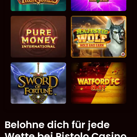
Belohne dich für jede
Wette bei Pistolo Casino