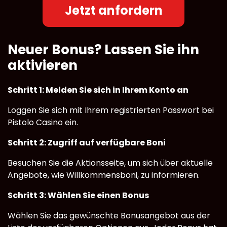
Jetzt anfordern
Neuer Bonus? Lassen Sie ihn
aktivieren
Schritt 1: Melden Sie sich in Ihrem Konto an
Loggen Sie sich mit Ihrem registrierten Passwort bei
Pistolo Casino ein.
Schritt 2: Zugriff auf verfügbare Boni
Besuchen Sie die Aktionsseite, um sich über aktuelle
Angebote, wie Willkommensboni, zu informieren.
Schritt 3: Wählen Sie einen Bonus
Wählen Sie das gewünschte Bonusangebot aus der